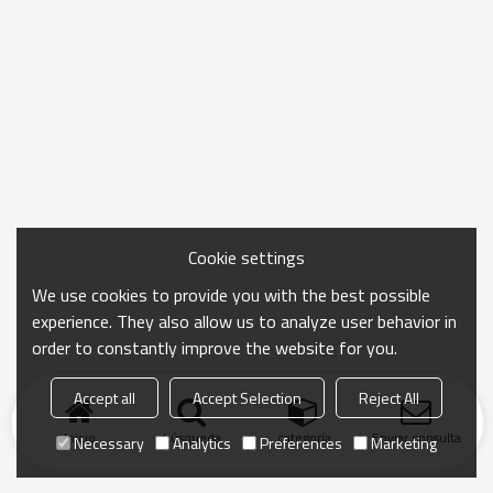
Cookie settings
We use cookies to provide you with the best possible
experience. They also allow us to analyze user behavior in
order to constantly improve the website for you.
Accept all
Accept Selection
Reject All
Inicio
búsqueda
categoría
Enviar consulta
Necessary
Analytics
Preferences
Marketing