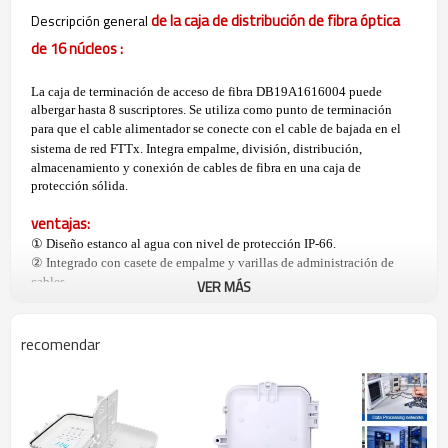
de la caja de distribución de fibra óptica
Descripción general
de 16 núcleos
:
La caja de terminación de acceso de fibra DB19A1616004 puede
albergar hasta 8 suscriptores. Se utiliza como punto de terminación
para que el
cable alimentador se conecte con el cable de bajada en el
sistema de red FTTx. Integra empalme, división, distribución,
almacenamiento y conexión de cables de fibra en una caja de
protección sólida.
ventajas:
① Diseño estanco al agua con nivel de protección IP-66.
② Integrado con casete de empalme y varillas de administración de
cables.
VER MÁS
③ Administre las fibras en una condición de radio de fibra razonable.
④ Fácil de mantener y ampliar la capacidad.
⑤ Control de radio de curvatura de fibra de más de 40 mm.
recomendar
⑥ Adecuado para empalmes por fusión o empalmes mecánicos.
⑦ El divisor 1*8 se puede instalar como opción.
⑧ Gestión eficiente de cables.
⑨ Entrada de cable de 8 puertos para cable de bajada.