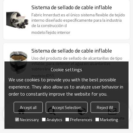
Sistema de sellado de cable inflable
Fabric Innerduct es el único sistema flexible de tejido
interno diseñado específicamente para la industria
de la construcción d
modelo:Tejido interior
Sistema de sellado de cable inflable
Uso del producto de sellado de alcantarillas de tipo
inflable, para detener el agua en alcantarillas
subterráneas de una manera
Cookie settings
modelo:IDSS
We use cookies to provide you with the best possible
experience. They also allow us to analyze user behavior in
order to constantly improve the website for you.
Accept all
Accept Selection
Reject All
Inicio
búsqueda
categoría
Enviar consulta
Necessary
Analytics
Preferences
Marketing