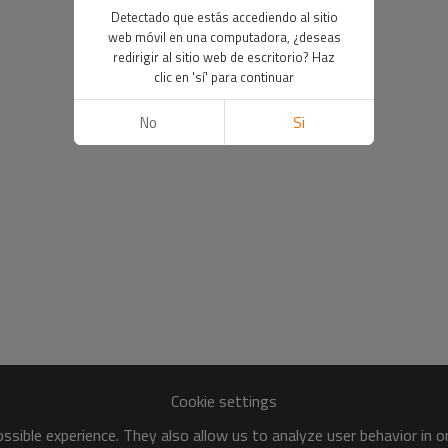
Detectado que estás accediendo al sitio
web móvil en una computadora, ¿deseas
redirigir al sitio web de escritorio? Haz
clic en 'sí' para continuar
No
Si
Cookie settings
sible experience. They also allow us to analyze user behavior in 