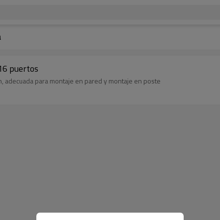
a
 16 puertos
ión, adecuada para montaje en pared y montaje en poste