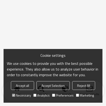
Cookie settings
We use cookies to provide you with the best possible
experience. They also allow us to analyze user behavior in
order to constantly improve the website for you.
Accept all
Accept Selection
Reject All
Inicio
búsqueda
categoría
Enviar consulta
Necessary
Analytics
Preferences
Marketing